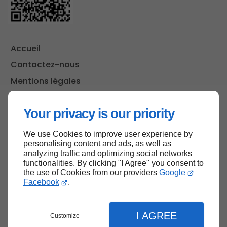
Accueil
Contactez-nous
Mentions légales
Plan du site
Your privacy is our priority
We use Cookies to improve user experience by
Haut de page
personalising content and ads, as well as
analyzing traffic and optimizing social networks
functionalities. By clicking "I Agree" you consent to
the use of Cookies from our providers
Google
Facebook
.
I AGREE
Customize